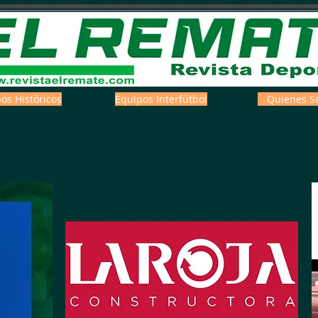
os Históricos
Equipos Interfútbol
Quienes S