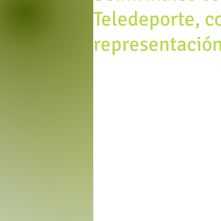
Teledeporte, co
representació