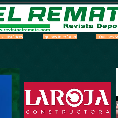
os Históricos
Equipos Interfútbol
Quienes S