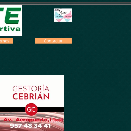
omos
Contactar