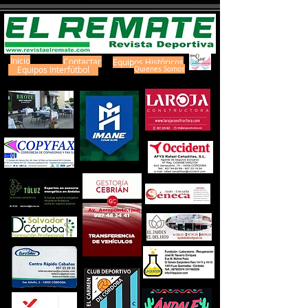
Inicio
Contactar
Equipos Históricos
Equipos Interfútbol
Quienes Somos