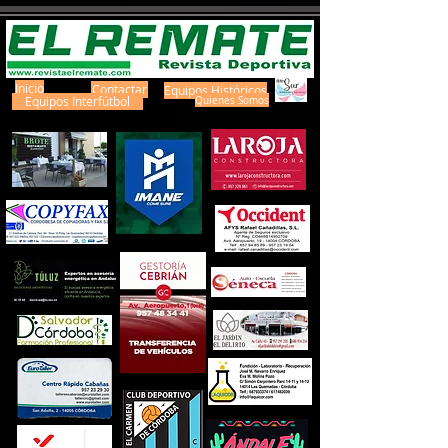
Inicio
Contactar
Equipos Históricos
Equipos Interfútbol
Quienes Somos