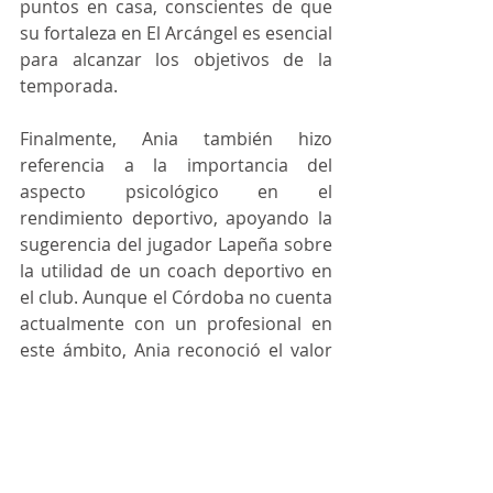
puntos en casa, conscientes de que 
su fortaleza en El Arcángel es esencial 
para alcanzar los objetivos de la 
temporada.
Finalmente, Ania también hizo 
referencia a la importancia del 
aspecto psicológico en el 
rendimiento deportivo, apoyando la 
sugerencia del jugador Lapeña sobre 
la utilidad de un coach deportivo en 
el club. Aunque el Córdoba no cuenta 
actualmente con un profesional en 
este ámbito, Ania reconoció el valor 
de una figura así: “
Te hace ver cosas 
positivas de las que puedes sacar 
rendimiento en el partido
”. Aunque 
algunos jugadores ya recurren a 
apoyo individual, el entrenador 