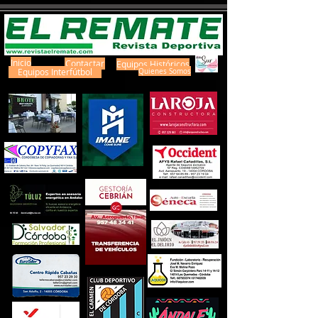
Inicio
Contactar
Equipos Históricos
Equipos Interfútbol
Quienes Somos