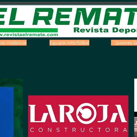
os Históricos
Equipos Interfútbol
Quienes S