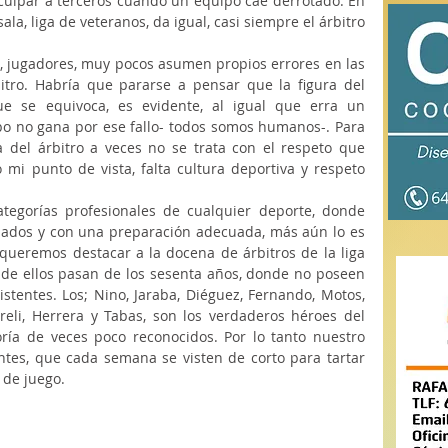
 culpar a terceros cuando un equipo cae derrotado. En 
ala, liga de veteranos, da igual, casi siempre el árbitro 
s, jugadores, muy pocos asumen propios errores en las 
itro. Habría que pararse a pensar que la figura del 
e se equivoca, es evidente, al igual que erra un 
o no gana por ese fallo- todos somos humanos-. Para 
ra del árbitro a veces no se trata con el respeto que 
 mi punto de vista, falta cultura deportiva y respeto 
ategorías profesionales de cualquier deporte, donde 
ados y con una preparación adecuada, más aún lo es 
queremos destacar a la docena de árbitros de la liga 
 de ellos pasan de los sesenta años, donde no poseen 
stentes. Los; Nino, Jaraba, Diéguez, Fernando, Motos, 
areli, Herrera y Tabas, son los verdaderos héroes del 
ía de veces poco reconocidos. Por lo tanto nuestro 
ntes, que cada semana se visten de corto para tartar 
 de juego. 
 