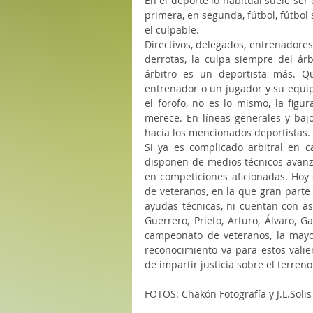
En el deporte lo habitual suele ser
primera, en segunda, fútbol, fútbol s
el culpable. 
Directivos, delegados, entrenadore
derrotas, la culpa siempre del árb
árbitro es un deportista más. Qu
entrenador o un jugador y su equip
el forofo, no es lo mismo, la figu
merece. En líneas generales y bajo
hacia los mencionados deportistas.
Si ya es complicado arbitral en c
disponen de medios técnicos avanz
en competiciones aficionadas. Hoy 
de veteranos, en la que gran parte
ayudas técnicas, ni cuentan con asi
Guerrero, Prieto, Arturo, Álvaro, G
campeonato de veteranos, la mayor
reconocimiento va para estos valie
de impartir justicia sobre el terreno
FOTOS: Chakón Fotografía y J.L.Solis