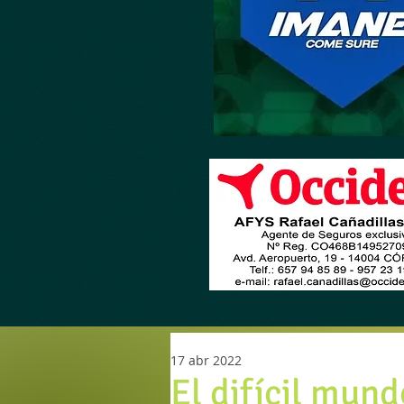
17 abr 2022
El difícil mund