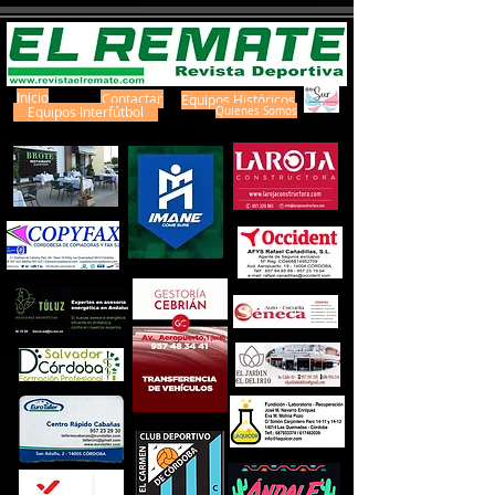
Inicio
Contactar
Equipos Históricos
Equipos Interfútbol
Quienes Somos