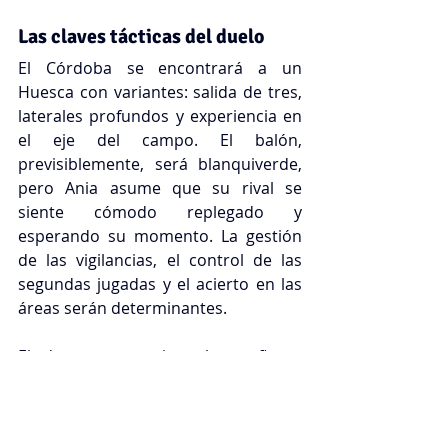
Las claves tácticas del duelo
El Córdoba se encontrará a un 
Huesca con variantes: salida de tres, 
laterales profundos y experiencia en 
el eje del campo. El balón, 
previsiblemente, será blanquiverde, 
pero Ania asume que su rival se 
siente cómodo replegado y 
esperando su momento. La gestión 
de las vigilancias, el control de las 
segundas jugadas y el acierto en las 
áreas serán determinantes.
El dato que sostiene la confianza 
cordobesista es la solidez defensiva: 
tres porterías a cero en los últimos 
cuatro encuentros. Mantener esa 