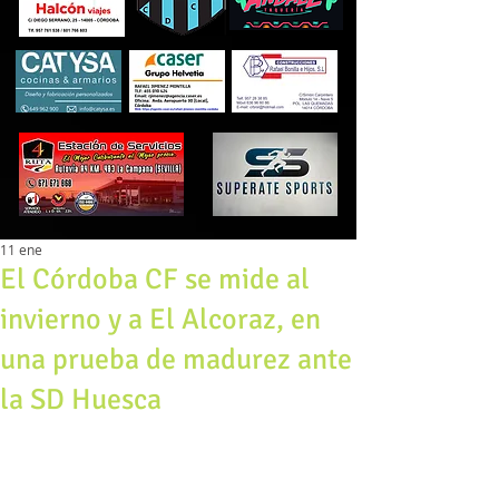
11 ene
El Córdoba CF se mide al
invierno y a El Alcoraz, en
una prueba de madurez ante
la SD Huesca