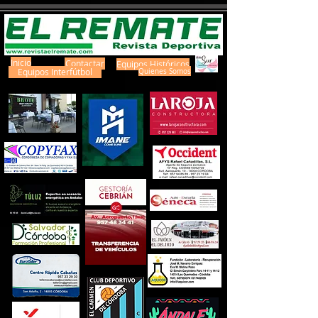
Inicio
Contactar
Equipos Históricos
Equipos Interfútbol
Quienes Somos