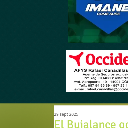
29 sept 2025
El Bujalance gol