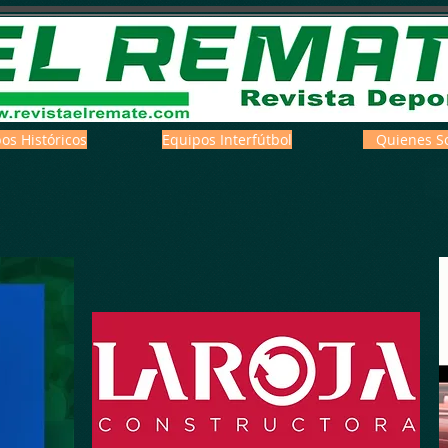
os Históricos
Equipos Interfútbol
Quienes S