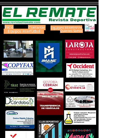
Inicio
Contactar
Equipos Históricos
Equipos Interfútbol
Quienes Somos