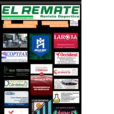
Inicio
Contactar
Equipos Históricos
Equipos Interfútbol
Quienes Somos