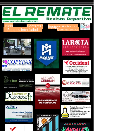
Inicio
Contactar
Equipos Históricos
Equipos Interfútbol
Quienes Somos