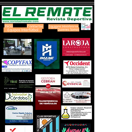
Inicio
Contactar
Equipos Históricos
Equipos Interfútbol
Quienes Somos