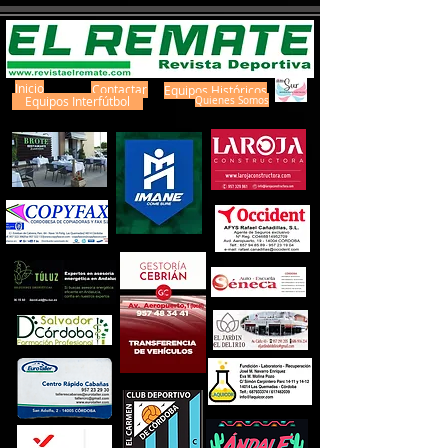
Inicio
Contactar
Equipos Históricos
Equipos Interfútbol
Quienes Somos