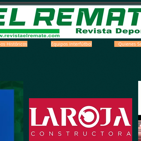
os Históricos
Equipos Interfútbol
Quienes S