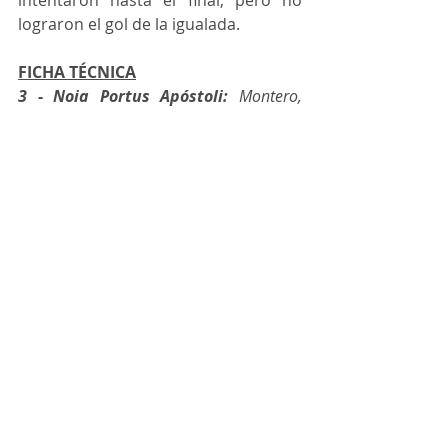
intentaron hasta el final, pero no 
lograron el gol de la igualada.
FICHA TÉCNICA
3 - Noia Portus Apóstoli: 
Montero, 
Biel, Schutt, Churrasco, Rubi –cinco 
inicial-, Varsalona, Leozin, Koeman, 
Douglas, David Pazos, Peixe, Thierry e 
Ismael.
2 - Córdoba Futsal Patrimonio de la 
Humanidad: 
Fabio, Zequi, Carlos 
Gómez, Hugo, Aranda –cinco inicial-, 
Víctor, Pescio, Pablo del Moral, Nicolás, 
Enzo Báez, Nacho Gómez, Titi del Rey y 
Murilo.
Goles: 
1-0 (11’) Leozin 1-1 (20’) Carlos 
Gómez. 2-1 (32’) Douglas. 3-1 (33’) 