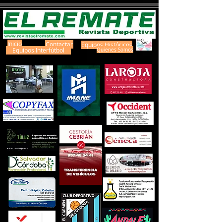
Inicio
Contactar
Equipos Históricos
Equipos Interfútbol
Quienes Somos