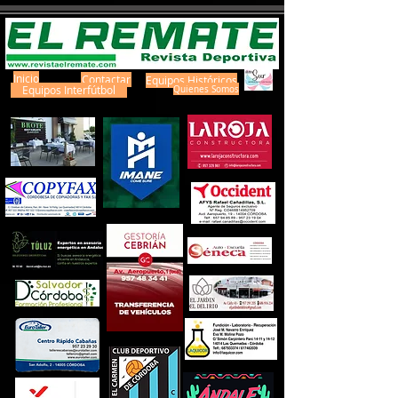
Inicio
Contactar
Equipos Históricos
Equipos Interfútbol
Quienes Somos