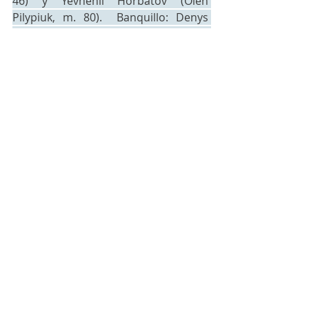
46) y Yevhenii Horbatov (Oleh 
Pilypiuk, m. 80).  Banquillo: Denys 
Stoliarenko (p. s.), Arsenii Safanov, 
Nazar Smotrytskyi, Yevhenii 
Voloshko, Danil Pylypchuk, Andrii 
Hamzyk, Bohdan Levytskyi, Danilo 
Udovychenko, Yaroslav Buratsov, 
Oleh Pilypiuk y Danilo Prykhodko. 
Entrenador: Oleksandr Sytnyk.
GOLES: 
1-0 | Mario Díaz, m. 32. 2-0 | 
Jordi Pesquer, de penalti, m. 37. 3-0 | 
Roberto Tomás, m. 72. 3-1 | Danylo 
Yashchenko, de penalti, m. 81.
Árbitro principal: 
Manuel Camacho 
Garrote.ÇAsistentes: Javier Epifanio 
López y Javier González 