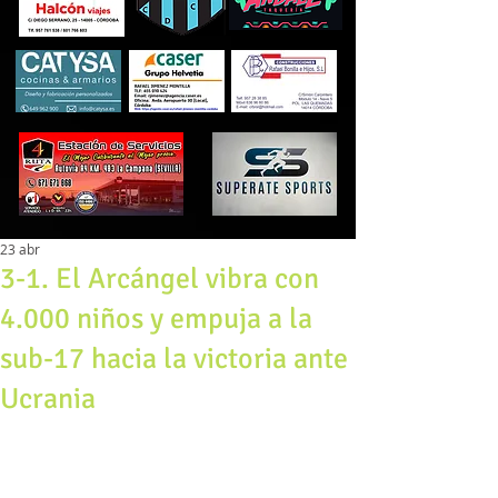
23 abr
3-1. El Arcángel vibra con
4.000 niños y empuja a la
sub-17 hacia la victoria ante
Ucrania