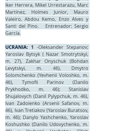
Iker Herrera, Mikel Urrestarazu, Marc 
Martínez, Holmes Junior, Mauro 
Valeiro, Abdou Kemo, Enzo Alves y 
Santi del Pino.   Entrenador: Sergio 
García.
UCRANIA
: 1
 -Oleksander Stepanov; 
Yaroslav Bytsyk ( Nazar Smotrytskyi, 
m. 27), Zakhar Onyschuk (Bohdan 
Levytskyi, m. 46), Dmytro 
Solomchenko (Yevhenii Voloshko, m. 
46), Tymofii Parinov (Danilo 
Prykhodko, m. 46); Stanislav 
Shujalovych (Danil Pylypchuk, m. 46), 
Ivan Zadoienko (Arsenii Safanov, m. 
46), Ivan Tretiakov (Yaroslav Buratsov, 
m. 46); Danylo Yashchenko, Yaroslav 
Koshushko (Danilo Udovychenko, m. 