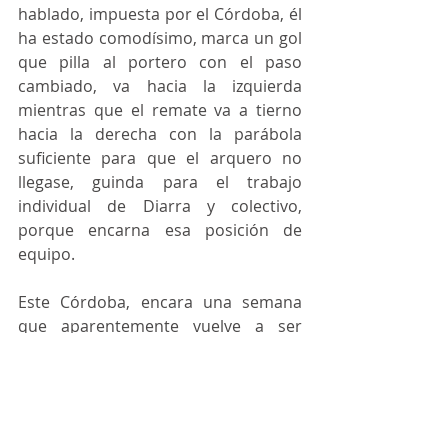
hablado, impuesta por el Córdoba, él 
ha estado comodísimo, marca un gol 
que pilla al portero con el paso 
cambiado, va hacia la izquierda 
mientras que el remate va a tierno 
hacia la derecha con la parábola 
suficiente para que el arquero no 
llegase, guinda para el trabajo 
individual de Diarra y colectivo, 
porque encarna esa posición de 
equipo.
Este Córdoba, encara una semana 
que aparentemente vuelve a ser 
tranquila, para recuperar a Ekaitz, a 
este equipo recién descendido que 
entra en las quinielas para ser 
candidato al ascenso, se le han 
metido 3, el Córdoba suma 7 goles, 1 