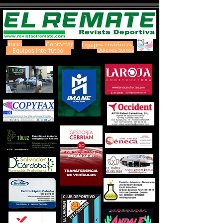
Inicio
Contactar
Equipos Históricos
Equipos Interfútbol
Quienes Somos