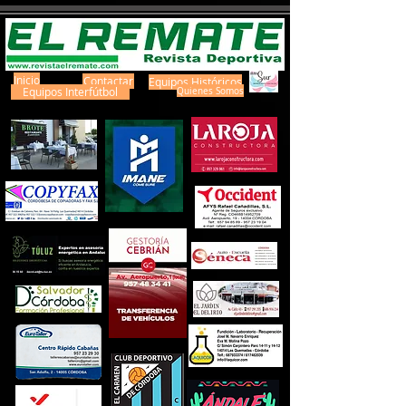
Inicio
Contactar
Equipos Históricos
Equipos Interfútbol
Quienes Somos