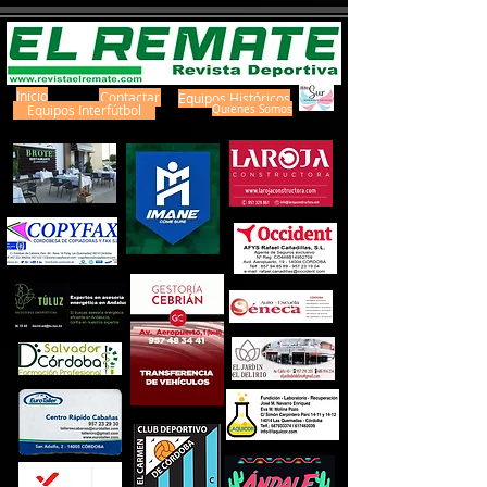
Inicio
Contactar
Equipos Históricos
Equipos Interfútbol
Quienes Somos