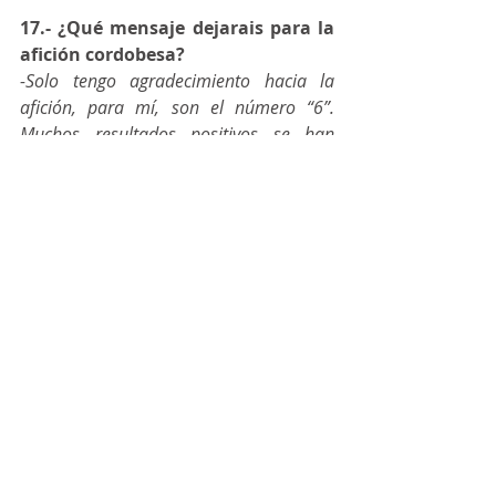
17.- ¿Qué mensaje dejarais para la 
afición cordobesa?
-Solo tengo agradecimiento hacia la 
afición, para mí, son el número “6”. 
Muchos resultados positivos se han 
sacado gracias a los aficionados; el 
partido de Burela, siendo entre semana, 
Vista Alegre fue una auténtica caldera. 
Es algo que valoro mucho. Espero que 
este año se pueda seguir disfrutando 
con esta magnífica afición que tenemos.
P.D.-Muchas gracias por tu tiempo 
y esperemos que vuelva pronto, y 
de la manera más segura posible, 
el fútbol sala a Vista Alegre.
- Pues sí, ya estamos en el tramo final de 
esta difícil situación. Espero con muchas 