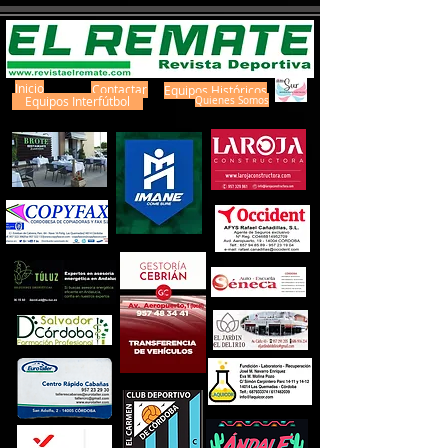
Inicio
Contactar
Equipos Históricos
Equipos Interfútbol
Quienes Somos