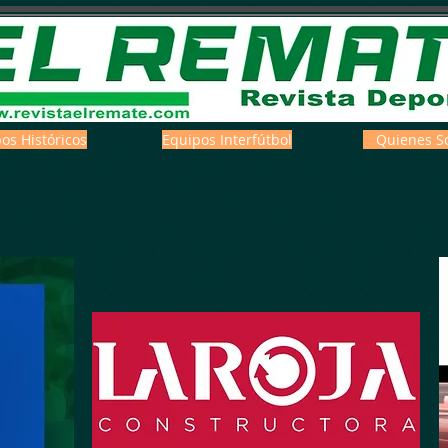
os Históricos
Equipos Interfútbol
Quienes S