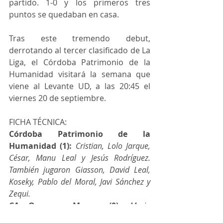
partido. 1-0 y los primeros tres 
puntos se quedaban en casa.
Tras este tremendo debut, 
derrotando al tercer clasificado de La 
Liga, el Córdoba Patrimonio de la 
Humanidad visitará la semana que 
viene al Levante UD, a las 20:45 el 
viernes 20 de septiembre.
FICHA TÉCNICA:
Córdoba Patrimonio de la 
Humanidad (1): 
Cristian, Lolo Jarque, 
César, Manu Leal y Jesús Rodríguez. 
También jugaron Giasson, David Leal, 
Koseky, Pablo del Moral, Javi Sánchez y 
Zequi.
CA Osasuna Magna (0):
Mario 
Almagro, Araça, Eric Martel, Rafa Usín y 