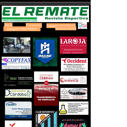
Inicio
Contactar
Equipos Históricos
Equipos Interfútbol
Quienes Somos