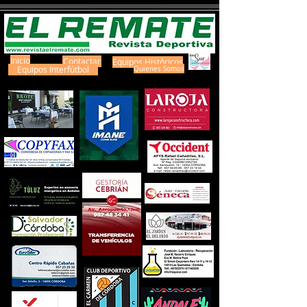
Inicio
Contactar
Equipos Históricos
Equipos Interfútbol
Quienes Somos