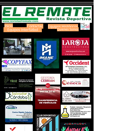
Inicio
Contactar
Equipos Históricos
Equipos Interfútbol
Quienes Somos