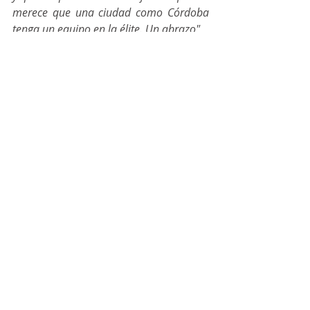
merece que una ciudad como Córdoba 
tenga un equipo en la élite. Un abrazo"
Javi Sánchez
 jugador cordobés 
Berettyoujfalu de Hungría
"Para quitarse el sombrero. 
Enhorabuena a todo el club. Presidente, 
directiva, entrenador, cuerpo técnico, 
jugadores, etc. Es difícil expresar con 
palabras lo que supone este hito para 
un jugador y aficionado de este deporte. 
Simplemente agradecerles que hayan 
alzado a Córdoba a la élite y que hayan 
hecho tanto bien por el Fútbol Sala en 
nuestra ciudad. Enhorabuena y Gracias"
Lolo Urbano
 jugador Palma Futsal, 
primer jugador cordobés 