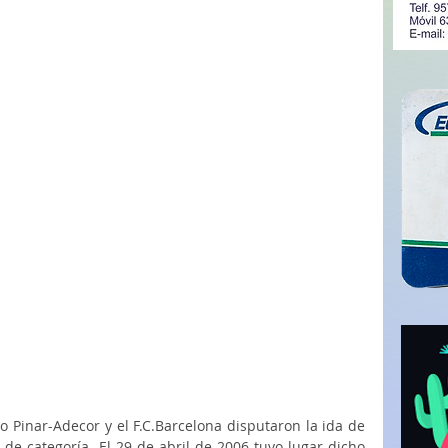
 Pinar-Adecor y el F.C.Barcelona disputaron la ida de 
 de categoría. El 29 de abril de 2006 tuvo lugar dicho 