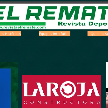
os Históricos
Equipos Interfútbol
Quienes S