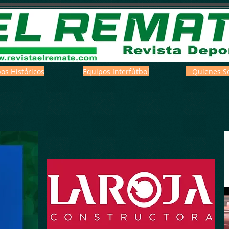
os Históricos
Equipos Interfútbol
Quienes S