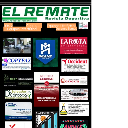
Inicio
Contactar
Equipos Históricos
Equipos Interfútbol
Quienes Somos