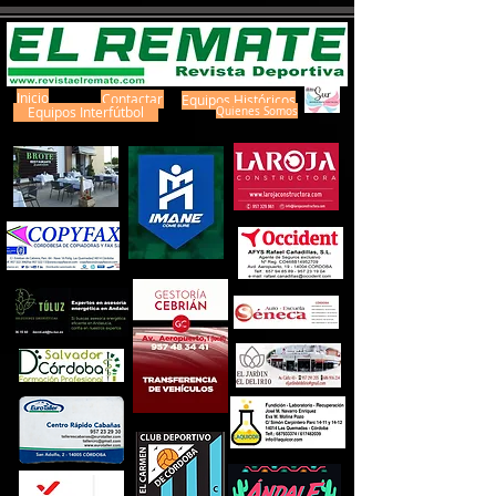
Inicio
Contactar
Equipos Históricos
Equipos Interfútbol
Quienes Somos