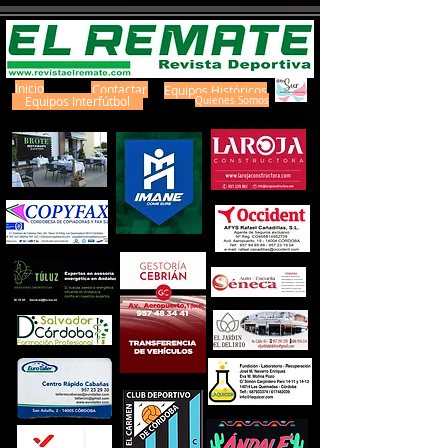
Inicio
Contactar
Equipos Históricos
Equipos Interfútbol
Quienes Somos