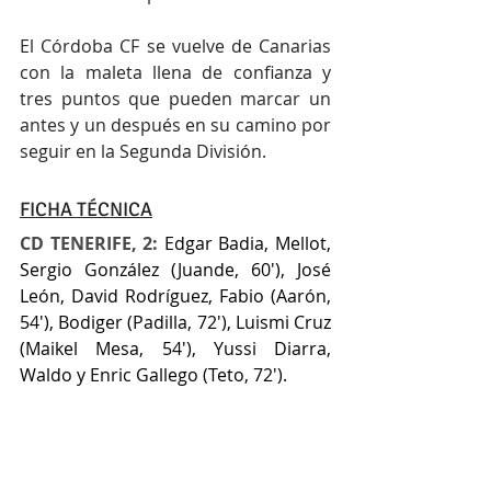
El Córdoba CF se vuelve de Canarias 
con la maleta llena de confianza y 
tres puntos que pueden marcar un 
antes y un después en su camino por 
seguir en la Segunda División.
FICHA TÉCNICA
CD TENERIFE, 2: 
Edgar Badia, Mellot, 
Sergio González (Juande, 60'), José 
León, David Rodríguez, Fabio (Aarón, 
54'), Bodiger (Padilla, 72'), Luismi Cruz 
(Maikel Mesa, 54'), Yussi Diarra, 
Waldo y Enric Gallego (Teto, 72').
CÓRDOBA CF, 3: 
Carlos Marín, Carlos 
Isaac, Xavi Sintes, Marvel, Albarrán, 
Isma Ruiz, Álex Sala (Théo Zidane, 