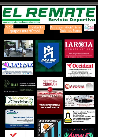
Inicio
Contactar
Equipos Históricos
Equipos Interfútbol
Quienes Somos