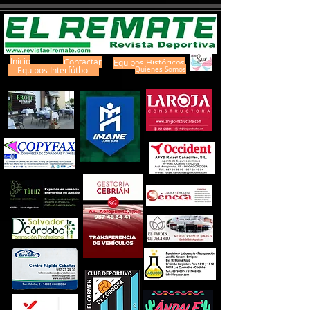
Inicio
Contactar
Equipos Históricos
Equipos Interfútbol
Quienes Somos