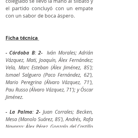
colegiado se llevó la mano al silbato y 
el partido concluyó con un empate 
con un sabor de boca áspero. 
Ficha técnica
- Córdoba B
: 
2- 
 Iván Morales; Adrián 
Vázquez, Mati, Joaquín, Álex Fernández; 
Vela, Marc Esteban (Álex Jiménez, 85'); 
Ismael Salguero (Paco Fernández, 62'), 
Mario Peregrina (Álvaro Vázquez, 71'), 
Pau Russo (Álvaro Vázquez, 71'); y Óscar 
Jiménez. 
- La Palma
: 
2-
 Juan Corrales; Becken, 
Mesa (Manolo Suárez, 85'), Andrés, Rafa 
Navarro; Álex Pérez, Gonzalo del Castillo 
(Pedro, 65'); Alvarito (Ale Sánchez, 85'), 