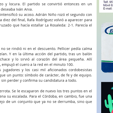
o y locura. El partido se convirtió entonces en un 
 deseaba Iván Ania.
intensificó su acoso. Adrián Niño rozó el segundo con 
a diez del final, Rafa Rodríguez volvió a aparecer para 
uzado que hacía estallar La Rosaleda: 2-1. Parecía el 
no se rindió ni en el descuento. Pellicer pedía calma 
eían. Y en la última acción del partido, tras un balón 
chace y lo sirvió al corazón del área pequeña. Allí 
a, empujó el cuero a la red en el minuto 100.
s jugadores y los casi mil aficionados cordobesistas 
ue un punto: símbolo de carácter, de fe y de equipo. 
sin perder y confirma su candidatura a todo.
rrota. Se le escaparon de nuevo los tres puntos en el 
na su escalada. Para el Córdoba, en cambio, fue una 
ejo de un conjunto que ya no se derrumba, sino que 