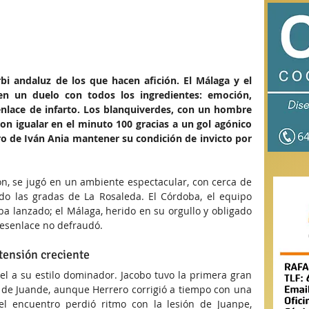
bi andaluz de los que hacen afición. El Málaga y el 
n un duelo con todos los ingredientes: emoción, 
enlace de infarto. Los blanquiverdes, con un hombre 
n igualar en el minuto 100 gracias a un gol agónico 
ro de Iván Ania mantener su condición de invicto por 
n, se jugó en un ambiente espectacular, con cerca de 
do las gradas de La Rosaleda. El Córdoba, el equipo 
ba lanzado; el Málaga, herido en su orgullo y obligado 
 desenlace no defraudó.
 tensión creciente
iel a su estilo dominador. Jacobo tuvo la primera gran 
e de Juande, aunque Herrero corrigió a tiempo con una 
l encuentro perdió ritmo con la lesión de Juanpe, 