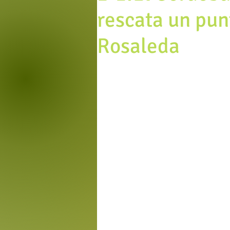
rescata un pun
Rosaleda