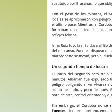
sustituido por Brasanac, lo que obli
Con el paso de los minutos, el Má
locales se aproximaron con peligro
el último pase. Mientras, el Córdo
formaban una sociedad letal, aunq
reflejos felinos.
Isma Ruiz tuvo la más clara al filo 
del descanso, Fuentes dispuso de 
marcador no se movió, pero el duelo
Un segundo tiempo de locura
El inicio del segundo acto trajo
minutos, Albarrán fue expulsado tr
peligro, obligando a Iker Álvarez a 
acabó pesando, y poco después, 
obra de arte: control orientado y d
Sin embargo, el Córdoba no se ri
Fuentes
, siempre oportuno, empató