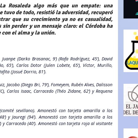
La Rosaleda algo más que un empate: una 
 tuvo de todo, resistió la adversidad, recuperó 
trar que su crecimiento ya no es casualidad, 
 sin perder y un mensaje claro: el Córdoba ha 
 con el alma y la unión.
, Juanpe (Darko Brasanac, 9’) (Rafa Rodríguez, 45’), David 
 65’), Carlos Dotor (Julen Lobete, 65’), Víctor, Murillo, 
afita (Josué Dorrio, 81’).
uiz, Jacobo (Diego Bri, 79’), Fomeyem, Rubén Alves, Dalisson 
(C), Carlos Isaac, Carracedo (Théo Zidane, 62’) y Requena 
comité sevillano). Amonestó con tarjeta amarilla a los 
48’) y Jauregi (94’). Amonestó con tarjeta amarilla a los 
) y Carracedo (40’). Amonestó con tarjeta roja al visitante 