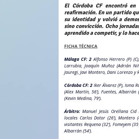
El Córdoba CF encontró en 
reafirmación. En un partido que
su identidad y volvió a demos
sino convicción. Ocho jornadas
aprendido a competir, y lo hace
FICHA TÉCNICA
Málaga CF: 2 
Alfonso Herrero (P) (C)
Larrubia, Joaquín Muñoz (Adrián Niño,
Jauregi, Javi Montero, Dani Lorenzo y R
Córdoba CF: 2 
Iker Álvarez (P), Isma R
(Alex Martín, 56’), Fuentes, Albarrán 
(Kevin Medina, 79’).
Árbitro:
 Manuel Jesús Orellana Cid (
locales Carlos Dotor (26’), Montero (
visitantes Requena (32’), Fomeyem (35’
Albarrán (54’).