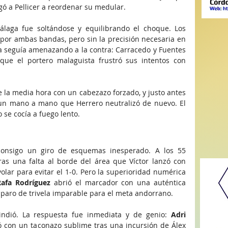
gó a Pellicer a reordenar su medular.
laga fue soltándose y equilibrando el choque. Los 
 por ambas bandas, pero sin la precisión necesaria en 
ba seguía amenazando a la contra: Carracedo y Fuentes 
ue el portero malaguista frustró sus intentos con 
de la media hora con un cabezazo forzado, y justo antes 
un mano a mano que Herrero neutralizó de nuevo. El 
 se cocía a fuego lento.
 consigo un giro de esquemas inesperado. A los 55 
as una falta al borde del área que Víctor lanzó con 
volar para evitar el 1-0. Pero la superioridad numérica 
Rafa Rodríguez
 abrió el marcador con una auténtica 
isparo de trivela imparable para el meta andorrano.
ndió. La respuesta fue inmediata y de genio: 
Adri 
 con un taconazo sublime tras una incursión de Álex 