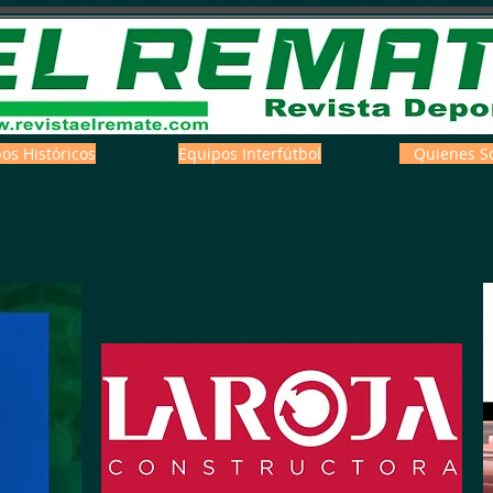
os Históricos
Equipos Interfútbol
Quienes S