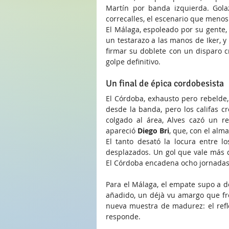
Martín por banda izquierda. Golaz
correcalles, el escenario que menos
El Málaga, espoleado por su gente, 
un testarazo a las manos de Iker, y 
firmar su doblete con un disparo cr
golpe definitivo.
Un final de épica cordobesista
El Córdoba, exhausto pero rebelde, 
desde la banda, pero los califas cr
colgado al área, Alves cazó un re
apareció 
Diego Bri
, que, con el alm
El tanto desató la locura entre lo
desplazados. Un gol que vale más q
El Córdoba encadena ocho jornadas 
Para el Málaga, el empate supo a de
añadido, un déjà vu amargo que fre
nueva muestra de madurez: el refl
responde.