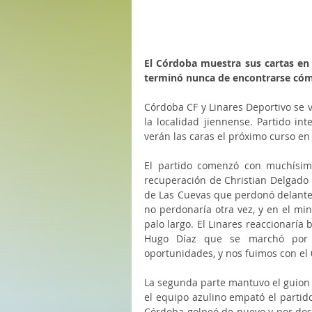
El Córdoba muestra sus cartas en 
terminó nunca de encontrarse cóm
Córdoba CF y Linares Deportivo se ve
la localidad jiennense. Partido i
verán las caras el próximo curso en
El partido comenzó con muchísim
recuperación de Christian Delgado 
de Las Cuevas que perdonó delante d
no perdonaría otra vez, y en el min
palo largo. El Linares reaccionaría 
Hugo Díaz que se marchó por 
oportunidades, y nos fuimos con el 
La segunda parte mantuvo el guion d
el equipo azulino empató el partido
Córdoba golpeó de nuevo y por dos,