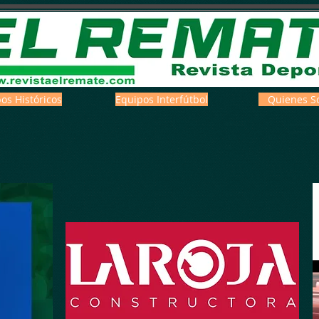
os Históricos
Equipos Interfútbol
Quienes S