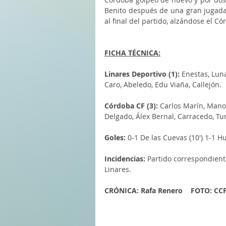
Benito después de una gran jugada 
al final del partido, alzándose el Có
FICHA TÉCNICA:
Linares Deportivo (1): 
Enestas, Luna
Caro, Abeledo, Edu Viaña, Callejón.
Córdoba CF (3): 
Carlos Marín, Manol
Delgado, Álex Bernal, Carracedo, Tu
Goles:
 0-1 De las Cuevas (10') 1-1 Hu
Incidencias: 
Partido correspondiente
Linares.
CRÓNICA: Rafa Renero    FOTO: CC