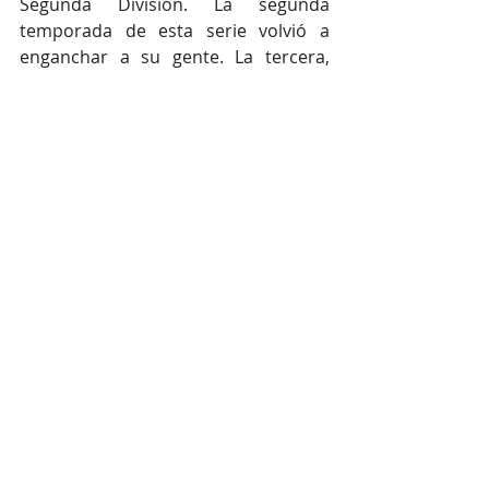
Segunda División. La segunda 
temporada de esta serie volvió a 
enganchar a su gente. La tercera, 
como ocurre siempre en las historias 
que quieren convertirse en algo 
importante, será la verdaderamente 
decisiva.
FICHA TÉCNICA
C
ÓRDOBA CF, 1: 
Iker Álvarez; Jacobo, 
Albarrán, Alcedo, Vilarrasa; Isma Ruiz 
(Theo Zidane, 65'), Requena; Carracedo, 
Guardiola (Javi Antrás, 81'), Diego Bri 
(Kevin Medina, 46'); Adrián Fuentes 
(Percan, 46').
SD HUESCA, 1: 
Dani Jiménez; Javi Mier 
(Aznar, 46'), Íñigo Piña, Carrillo, Jordi 