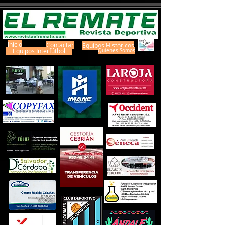
Inicio
Contactar
Equipos Históricos
Equipos Interfútbol
Quienes Somos