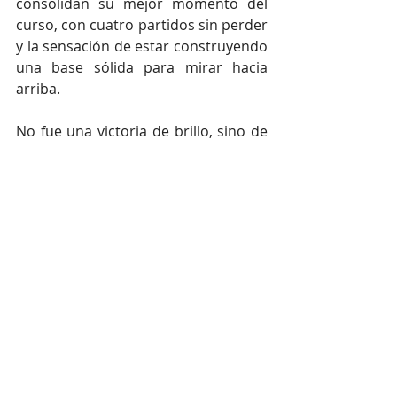
consolidan su mejor momento del 
curso, con cuatro partidos sin perder 
y la sensación de estar construyendo 
una base sólida para mirar hacia 
arriba.
No fue una victoria de brillo, sino de 
carácter. De esas que llenan de 
alguna forma los resúmenes y que 
valen temporadas.
FICHA TÉCNICA
CÓRDOBA CF, 1:
 Carlos Marín; Carlos 
Isaac, Fomeyem, Rubén Alves, Vilarrasa; 
Isma Ruiz, Requena (Théo, 73'); 
Carracedo (Diego Bri, 80'), Jacobo (Kevin 
Medina, 80'), Dalisson (Alberto del 
Moral, 63'); y Adri Fuentes (Sergi 