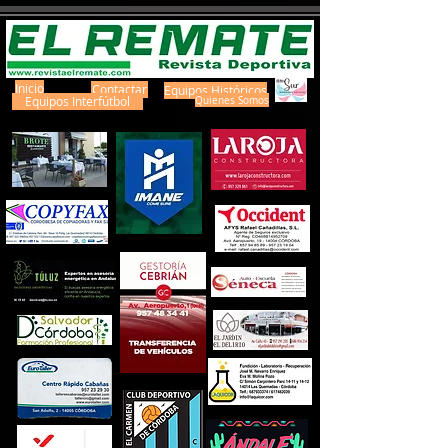
Inicio
Contactar
Equipos Históricos
Equipos Interfútbol
Quienes Somos