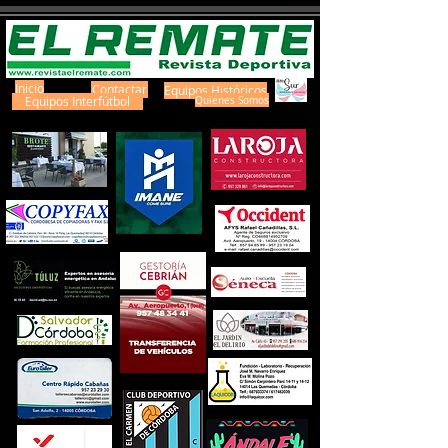
Inicio
Contactar
Equipos Históricos
Equipos Interfútbol
Quienes Somos