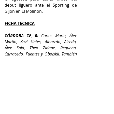
debut liguero ante el Sporting de 
Gijón en El Molinón.
FICHA TÉCNICA
CÓRDOBA CF, 0:
 Carlos Marín, Álex 
Martín, Xavi Sintes, Albarrán, Alcedo, 
Álex Sala, Theo Zidane, Requena, 
Carracedo, Fuentes y Obolskii. También 
jugaron Isma Ruiz, Pedro Ortiz, Iker 
Álvarez, Carlos Isaac, Diego Bri, Jacobo, 
Fomeyem, George, Sergi Guardiola y 
Ntji.
AL-ARABI SC, 3: 
Hassan, Issa Laye, 
Abdou Diallo, Yazan Alnaimat, Abdulla 
Alsulaiti, Khalid, Jodan Veretout, Olunga, 
Ahmed Fathi, Rodri Sánchez y Pablo 